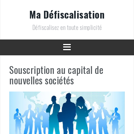
A
l
Ma Défiscalisation
l
e
Défiscalisez en toute simplicité
r
a
u
c
o
n
t
Souscription au capital de
e
n
nouvelles sociétés
u