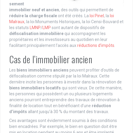
sement
immobilier neuf et ancien
, des outils qui permettent de
réduire la charge fiscale
ont été créés. La
loi Pinel
, la
loi
Malraux
, la loi Monuments Historiques, la loi Censi-Bouvard et
les statuts
LMNP
/
LMP
sont autant de dispositifs de
défiscalisation immobilière
qui accompagnent les
propriétaires et les investisseurs au quotidien en leur
facilitant principalement l’accès aux
réductions d’impôts
.
Cas de l’immobilier ancien
Les
biens immobiliers anciens
peuvent profiter d’outils de
défiscalisation comme stipulé par la loi Malraux. Cette
dernière incite les personnes à investir dans la rénovation de
biens immobiliers locatifs
qui sont vieux. De cette manière,
les personnes qui possèdent un ou plusieurs logements
anciens pourront entreprendre des travaux de rénovation à
finalité de location tout en bénéficiant d’une
réduction
d’impôts
allant jusqu’à 30 % du montant des travaux.
Ces avantages sont évidemment soumis à des conditions
bien encadrées. Par exemple, le bien en question doit être
mis en location pendant au moins 6 ans et être implanté