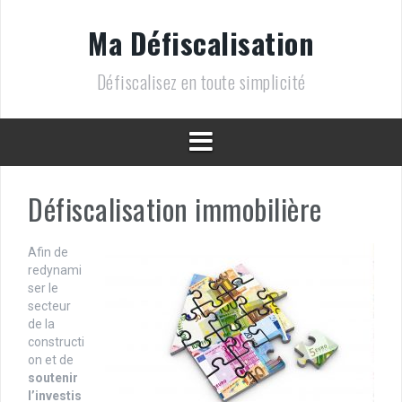
A
l
Ma Défiscalisation
l
e
Défiscalisez en toute simplicité
r
a
u
c
o
n
t
Défiscalisation immobilière
e
n
u
Afin de
redynami
ser le
secteur
de la
constructi
on et de
soutenir
l’investis