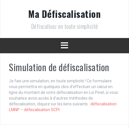
A
l
Ma Défiscalisation
l
e
Défiscalisez en toute simplicité
r
a
u
c
o
n
t
Simulation de défiscalisation
e
n
u
Je fais une simulation, en toute simplicité ! Ce formulaire
vous permettra en quelques clics d’effectuer un calcul en
ligne du montant de votre défiscalisation en Loi Pinel, si vous
souhaitez avois accès à d’autres méthodes de
défiscalisation, cliquez sur les liens suivants :
défiscalisation
LMNP
–
défiscalisation SCPI